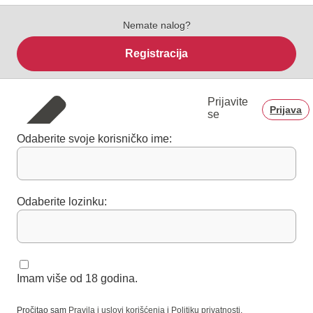
Nemate nalog?
Registracija
Prijavite
Prijava
se
Odaberite svoje korisničko ime:
Odaberite lozinku:
Imam više od 18 godina.
Pročitao sam
Pravila i uslovi korišćenja
i
Politiku privatnosti
.