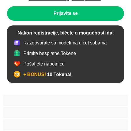
Prijavite se
Nakon registracije, bićete u mogućnosti da:
Razgovarate sa modelima u čet sobama
Primite besplatne Tokene
Pošaljete napojnicu
+ BONUS!
10 Tokena!
Anal
Arapski
Azijski