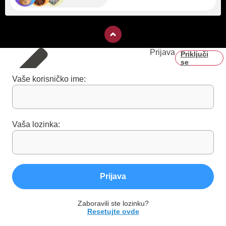
Prijava
Priključi
se
Vaše korisničko ime:
Vaša lozinka:
Prijava
Zaboravili ste lozinku?
Resetujte ovde