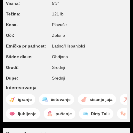
Visina:
5'3"
Težina:
121 lb
Kosa:
Plavuše
Oči:
Zelene
Etnička pripadnost:
Latino/Hispanjolci
Stidne dlake:
Obrijana
Grudi:
Srednji
Dupe:
Srednji
Interesovanja
igranje
četovanje
sisanje jaja
ljubljenje
pušenje
Dirty Talk
tr