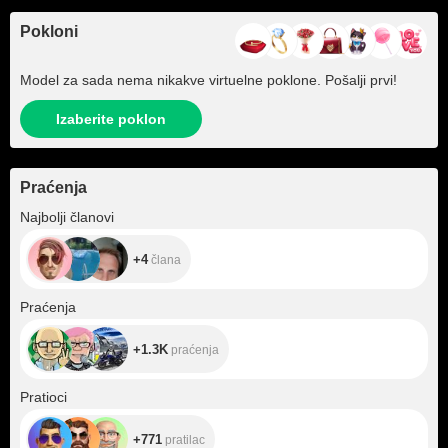
Pokloni
Model za sada nema nikakve virtuelne poklone. Pošalji prvi!
Izaberite poklon
Praćenja
+4
Najbolji članovi
+4
člana
+1.3K
Praćenja
+1.3K
praćenja
+771
Pratioci
+771
pratilac