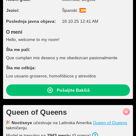
Jezici:
Španski
Poslednja javna objava:
18.10.25 12:41 AM
O meni
Hello, welcome to my room!
Šta me pali:
Que cumplan mis deseos y me obedezcan pasionalmente
Šta me odbija:
Los usuario groseros, homofóbicos y atrevidos
Pošaljite Bakšiš
Queen of Queens
Noctiseye
učestvuje na Latinska Amerika
Queen of Queens
takmičenju.
Model je trenutno na
2943 mestu
(0 poena).