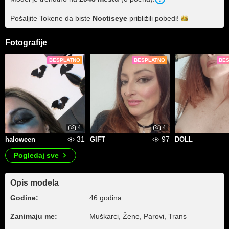
Pošaljite Tokene da biste
Noctiseye
približili
pobedi!
Fotografije
BESPLATNO
BESPLATNO
BE
4
4
31
97
haloween
GIFT
DOLL
Pogledaj sve
Opis modela
Godine:
46 godina
Zanimaju me:
Muškarci, Žene, Parovi, Trans