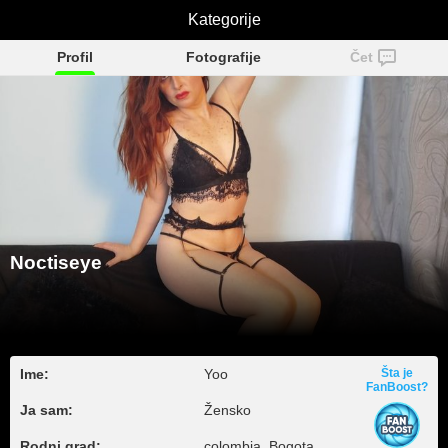
Kategorije
Noctiseye
Profil
Fotografije
Čet
Noctiseye
Ime:
Yoo
Šta je
FanBoost?
Ja sam:
Žensko
Rodni grad:
colombia, Bogota