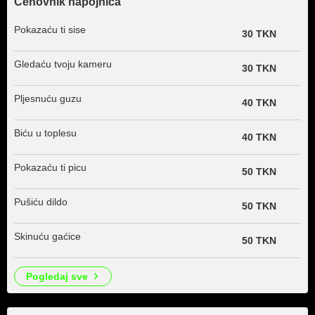
Cenovnik napojnica
Pokazaću ti sise
30 TKN
Gledaću tvoju kameru
30 TKN
Pljesnuću guzu
40 TKN
Biću u toplesu
40 TKN
Pokazaću ti picu
50 TKN
Pušiću dildo
50 TKN
Skinuću gaćice
50 TKN
pogledaj sve