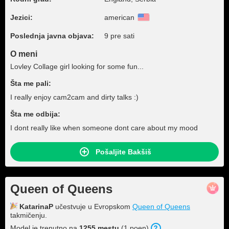
Jezici:
american
Poslednja javna objava:
9 pre sati
O meni
Lovley Collage girl looking for some fun...
Šta me pali:
I really enjoy cam2cam and dirty talks :)
Šta me odbija:
I dont really like when someone dont care about my mood
Pošaljite Bakšiš
Queen of Queens
KatarinaP
učestvuje u Evropskom
Queen of Queens
takmičenju.
Model je trenutno na
1255 mestu
(1 poen).