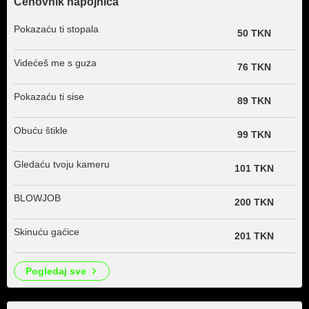
Cenovnik napojnica
Pokazaću ti stopala
50 TKN
Videćeš me s guza
76 TKN
Pokazaću ti sise
89 TKN
Obuću štikle
99 TKN
Gledaću tvoju kameru
101 TKN
BLOWJOB
200 TKN
Skinuću gaćice
201 TKN
pogledaj sve