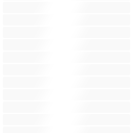
Malene devojke
Mišićave
Najbolji za privatne
Obline
Obrijane mačkice
Plavuše
Porno zvezde
Prskanje
Pušenje
Srednje grudi
Starije