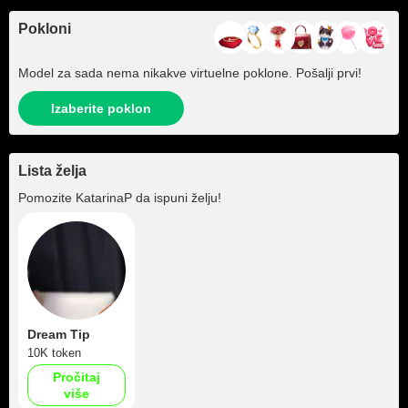
Pokloni
Model za sada nema nikakve virtuelne poklone. Pošalji prvi!
Izaberite poklon
Lista želja
Pomozite
KatarinaP
da ispuni želju!
Dream Tip
10K token
Pročitaj
više