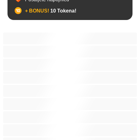
+ BONUS!
10 Tokena!
Anal
Arapski
Azijski
Babes
Bake
BBW
Belkinje
Brinete