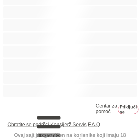
Studentkinje
Tinejdžerke 18+
Trudnice
Velike grudi
Velike sise
Veliko dupe
Vezivanje
Centar za
Priključi
pomoć
se
Obratite se podršci
Konsijerž Servis
F.A.Q
Ovaj sajt je ograničen na korisnike koji imaju 18