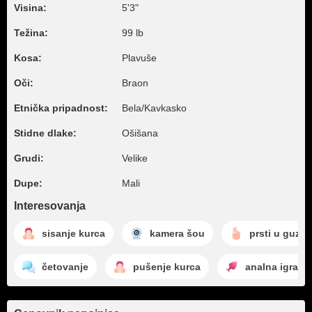
Visina:
5'3"
Težina:
99 lb
Kosa:
Plavuše
Oči:
Braon
Etnička pripadnost:
Bela/Kavkasko
Stidne dlake:
Ošišana
Grudi:
Velike
Dupe:
Mali
Interesovanja
sisanje kurca
kamera šou
prsti u guzi
četovanje
pušenje kurca
analna igra