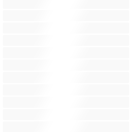
Crvenokose
Dlakave mačkice
Domaćice
Eboni
Fetiš
Grupni seks
Igračke
Indijski
Latina
Lezbejke
Male grudi