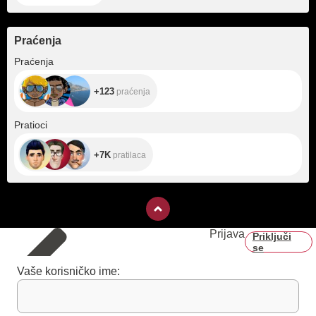
Praćenja
+123
Praćenja
+123
praćenja
+7K
Pratioci
+7K
pratilaca
Prijava
Priključi
se
Vaše korisničko ime: