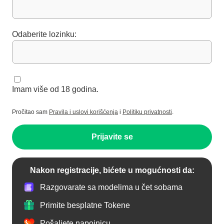
Odaberite lozinku:
Imam više od 18 godina.
Pročitao sam
Pravila i uslovi korišćenja
i
Politiku privatnosti
.
Prijavite se
Nakon registracije, bićete u mogućnosti da:
Razgovarate sa modelima u čet sobama
Primite besplatne Tokene
Pošaljete napojnicu